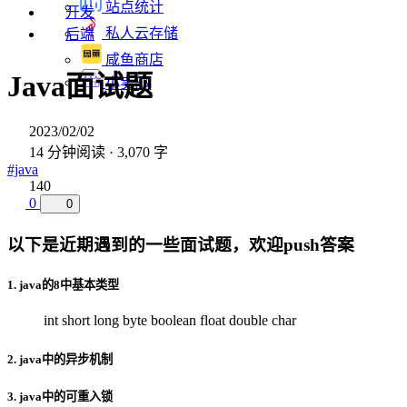
站点统计
开发
私人云存储
后端
咸鱼商店
Java面试题
小卖部
2023/02/02
14 分钟阅读 · 3,070 字
#java
140
0
0
以下是近期遇到的一些面试题，欢迎push答案
1. java的8中基本类型
int short long byte boolean float double char
2. java中的异步机制
3. java中的可重入锁