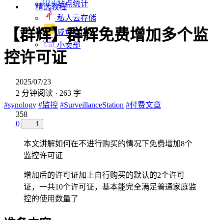
站点统计
精选教程
私人云存储
【群辉】群辉免费增加多个监
咸鱼商店
小卖部
控许可证
2025/07/23
2 分钟阅读 · 263 字
#synology
#监控
#SurveillanceStation
#付费文章
358
0
1
本文讲解如何在不进行购买的情况下免费增加8个
监控许可证
增加后的许可证加上自行购买的默认的2个许可
证，一共10个许可证，基本能完全满足普通家庭监
控的使用数量了