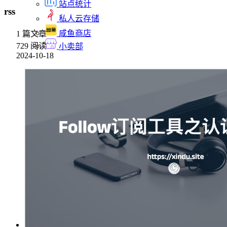
站点统计
rss
私人云存储
咸鱼商店
1 篇文章
729 阅读
小卖部
2024-10-18