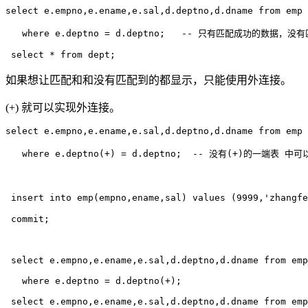
select e.empno,e.ename,e.sal,d.deptno,d.dname from emp 
   where e.deptno = d.deptno;   -- 只有匹配成功的数据，
如果想让匹配和和没有匹配到的都显示，只能使用外连接。
(+) 就可以实现外连接。
select e.empno,e.ename,e.sal,d.deptno,d.dname from emp 
   where e.deptno(+) = d.deptno;  -- 没有(+)的一端表 
 insert into emp(empno,ename,sal) values (9999,'zhang
 commit;

 select e.empno,e.ename,e.sal,d.deptno,d.dname from emp
   where e.deptno = d.deptno(+);

 select e.empno,e.ename,e.sal,d.deptno,d.dname from emp