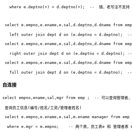
   where e.deptno(+) = d.deptno(+);  --  错，老写法不支持
 select e.empno,e.ename,e.sal,d.deptno,d.dname from emp
   left outer join dept d on (e.deptno = d.deptno);  
 select e.empno,e.ename,e.sal,d.deptno,d.dname from emp
   right outer join dept d on (e.deptno = d.deptno); 
 select e.empno,e.ename,e.sal,d.deptno,d.dname from emp
自连接
select empno,ename,sal,mgr from emp ;  -- 可以查询管理
 查询员工信息(编号/姓名/工资/管理者姓名) 

 select e.empno,e.ename,e.sal,m.ename manager from emp 
  where e.mgr = m.empno;    -- 两个表，员工表e 和 管理者表 m