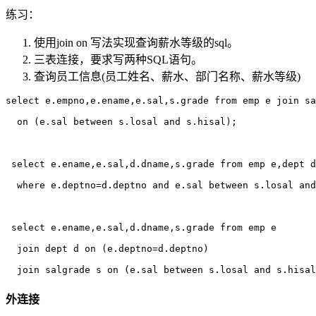
练习：
使用join on 写法实现查询薪水等级的sql。
三表连接，要求写两种SQL语句。
查询员工信息(员工姓名、薪水、部门名称、薪水等级)
select e.empno,e.ename,e.sal,s.grade from emp e join sa
  on (e.sal between s.losal and s.hisal);   

 select e.ename,e.sal,d.dname,s.grade from emp e,dept d
  where e.deptno=d.deptno and e.sal between s.losal and
 select e.ename,e.sal,d.dname,s.grade from emp e 

  join dept d on (e.deptno=d.deptno)

外连接