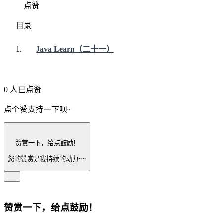
点赞
目录
Java Learn（二十一）
OracleSQl 中多表查询、DML 和事务处理
多表查询
0 人已点赞
外连接
DML
点个赞支持一下呗~
DML语句 -- 增删改
自连接
事务处理 -- DML语句执行完毕后，数据库
分组函数(多行函数)
赞赏一下，给点鼓励！
中没有生效，只有经过了事务处理才会生
子查询
效。
您的赞赏是我持续的动力~~
Select的完整结构：
事务处理的特点
执行次序：
赞赏一下，给点鼓励！