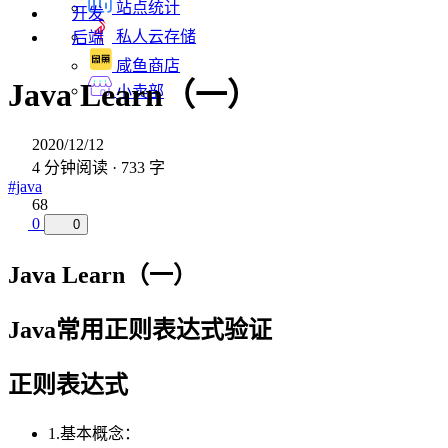
站点统计
开发
私人云存储
后端
咸鱼商店
Java Learn（一）
小卖部
2020/12/12
4 分钟阅读 · 733 字
#java
68
0
0
Java Learn（一）
Java常用正则表达式验证
正则表达式
1.基本概念：