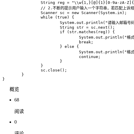
		String reg = "\\w{1,}[@]{1}[0-9a-zA-Z]{2-5}(.com|.org|.cn|.edu|.com.cn)";

		// 2.不断的提示用户输入一个字符串，若匹配上诉规则则结束输入，否则继续输入

		Scanner sc = new Scanner(System.in);

		while (true) {

			System.out.println("请输入邮箱号码：");

			String str = sc.next();

			if (str.matches(reg)) {

				System.out.println("格式正确！");

				break;

			} else {

				System.out.println("格式不正确！");

				continue;

			}

		}

		sc.close();

	}

概览
68
阅读
0
评论