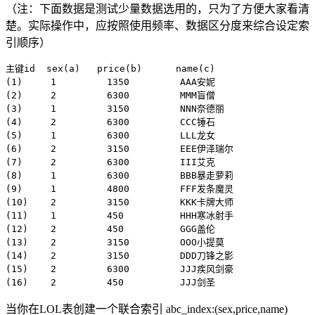
（注：下面数据是测试少量数据选用的，只为了方便大家看清
楚。实际操作中，应按照使用频率、数据区分度来综合设定索
引顺序）
主键id  sex(a)   price(b)      name(c)    

(1)     1         1350         AAA安妮

(2)     2         6300         MMM盲僧

(3)     1         3150         NNN奈德丽

(4)     2         6300         CCC锤石

(5)     1         6300         LLL龙女

(6)     2         3150         EEE伊泽瑞尔

(7)     2         6300         III艾克

(8)     1         6300         BBB暴走萝莉

(9)     1         4800         FFF发条魔灵

(10)    2         3150         KKK卡牌大师

(11)    1         450          HHH寒冰射手

(12)    2         450          GGG盖伦

(13)    2         3150         OOO小提莫

(14)    2         3150         DDD刀锋之影

(15)    2         6300         JJJ疾风剑豪

当你在LOL表创建一个联合索引 abc_index:(sex,price,name)