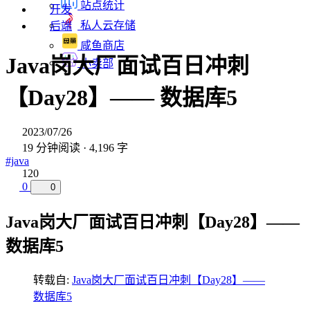
站点统计
开发
私人云存储
后端
咸鱼商店
Java岗大厂面试百日冲刺
小卖部
【Day28】—— 数据库5
2023/07/26
19 分钟阅读 · 4,196 字
#java
120
0
0
Java岗大厂面试百日冲刺【Day28】——
数据库5
转载自:
Java岗大厂面试百日冲刺【Day28】——
数据库5