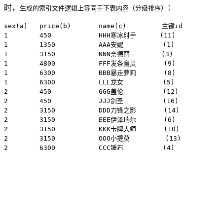
时，
：
生成的索引文件逻辑上等同于下表内容（分级排序）
sex(a)   price(b)       name(c)         主键id

1        450            HHH寒冰射手      (11)

1        1350           AAA安妮          (1)

1        3150           NNN奈德丽        (3)

1        4800           FFF发条魔灵       (9)

1        6300           BBB暴走萝莉       (8)

1        6300           LLL龙女          (5)

2        450            GGG盖伦          (12)

2        450            JJJ剑圣          (16)

2        3150           DDD刀锋之影       (14)

2        3150           EEE伊泽瑞尔       (6)

2        3150           KKK卡牌大师       (10)

2        3150           OOO小提莫         (13)

2        6300           CCC锤石          (4)

2        6300           III艾克          (7)

2        6300           JJJ疾风剑豪       (15)

小伙伴儿们有没有发现B+树联合索引的规律？感觉还有点模
糊的话，那咱们再来看一张索引存储数据的结构图，或许更明
了一些。