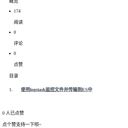
概览
174
阅读
0
评论
0
点赞
目录
使用logstash监控文件并传输到ES中
0 人已点赞
点个赞支持一下呗~