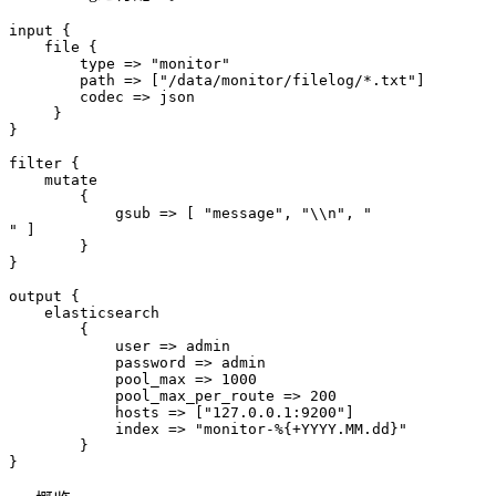
input {

    file {

        type => "monitor"

        path => ["/data/monitor/filelog/*.txt"]

        codec => json

     }

}

filter {

    mutate

        {

            gsub => [ "message", "\\n", "

" ]

        }

}

output {

    elasticsearch

        {

            user => admin

            password => admin

            pool_max => 1000

            pool_max_per_route => 200

            hosts => ["127.0.0.1:9200"]

            index => "monitor-%{+YYYY.MM.dd}"

        }
