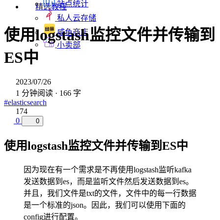
站点统计
精选教程
私人云存储
使用logstash监控文件并传输到
咸鱼商店
小卖部
ES中
2023/07/26
1 分钟阅读 · 166 字
#elasticsearch
174
0
0
使用logstash监控文件并传输到ES中
因为现在有一个需求是不再使用logstash监听kafka
发送数据到es，而是监听文件然后发送数据到es。
并且，我们文件是txt的文件，文件中的每一行数据
是一个标准的json。因此，我们可以使用下面的
config进行配置。