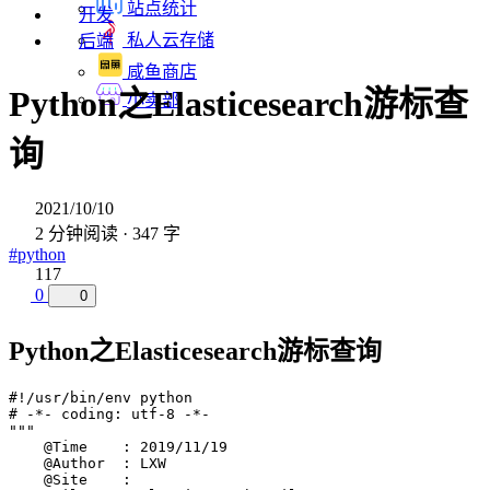
站点统计
开发
私人云存储
后端
咸鱼商店
Python之Elasticesearch游标查
小卖部
询
2021/10/10
2 分钟阅读 · 347 字
#python
117
0
0
Python之Elasticesearch游标查询
#!/usr/bin/env python

# -*- coding: utf-8 -*-

"""

    @Time    : 2019/11/19

    @Author  : LXW

    @Site    : 
