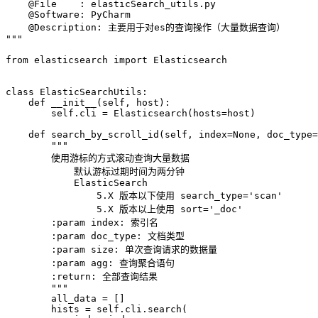
    @File    : elasticSearch_utils.py

    @Software: PyCharm

    @Description: 主要用于对es的查询操作（大量数据查询）

"""

from elasticsearch import Elasticsearch

class ElasticSearchUtils:

    def __init__(self, host):

        self.cli = Elasticsearch(hosts=host)

    def search_by_scroll_id(self, index=None, doc_type=
        """

        使用游标的方式滚动查询大量数据

            默认游标过期时间为两分钟

            ElasticSearch

                5.X 版本以下使用 search_type='scan'

                5.X 版本以上使用 sort='_doc'

        :param index: 索引名

        :param doc_type: 文档类型

        :param size: 单次查询请求的数据量

        :param agg: 查询聚合语句

        :return: 全部查询结果

        """

        all_data = []

        hists = self.cli.search(
