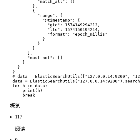
              "match_all": {}

            },

            {

              "range": {

                "@timestamp": {

                  "gte": 1574149294213,

                  "lte": 1574150194214,

                  "format": "epoch_millis"

                }

              }

            }

          ],

          "must_not": []

        }

      }

    }

    # data = ElasticSearchUtils(["127.0.0.14:9200", "12
    data = ElasticSearchUtils("127.0.0.14:9200").search
    for h in data:

        print(h)

概览
117
阅读
0